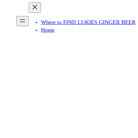
Ga
naar
de
Where to FIND LUKIES GINGER BEER
inhoud
Home
LUKIES