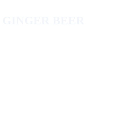
GINGER BEER
100% natuurlijke frisdrank,
lokaal geproduceerd